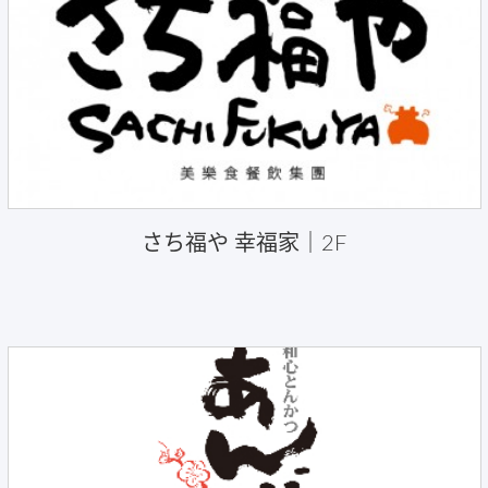
さち福や 幸福家｜2F