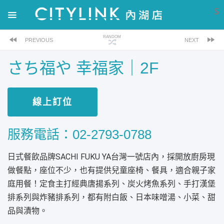
S
RANDOM
PREVIOUS
NEXT
さち福や 幸福家｜2F
線上訂位
服務電話：02-2793-0788
日式餐飲品牌
SACHI FUKU YA
台灣一號店內，採開放廚房現
做餐點，座位不少，也有提供兒童座椅、餐具，適合親子家
庭用餐！定食主打經典唐揚系列、炭火烤魚系列、手打漢堡
排系列與炸豬排系列，都有附白飯、日本味噌湯、小菜、甜
品與漬物。