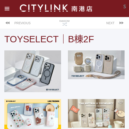
S
RANDOM
PREVIOUS
NEXT
TOYSELECT｜B棟2F