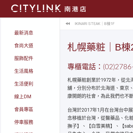
IKINARI STEAK｜B棟1F
最新消息
札幌藥粧｜B棟
食尚大道
服飾配件
專櫃電話：(02)2786-
生活風格
札幌藥粧創業於1972年，從北
生活便利
舖，分別分布於北海道、東京
康開朗的社會，為此我們也不
線上DM
會員專區
台灣於2017年1月在台灣台
念移植於台灣，從醫藥品、化
停車服務
撫子】、【白雪美精】、【sab