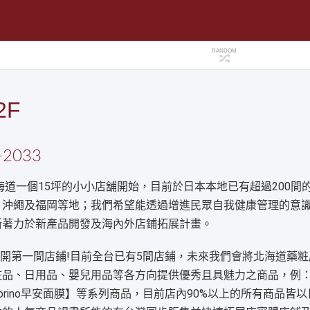
RANDOM
2F
2033
海道一個15坪的小小店舖開始，目前於日本本地已有超過200間
、沖繩及福岡等地；我們希望能透過增進民眾自我健康管理的意
斷著力於新產品開發及海內外店鋪拓展計畫。
中展開第一間店鋪!目前全台已有5間店鋪，未來我們會將北海道藥
粧品、日用品、嬰兒用品等各方向提供優秀且具魅力之商品，例
orino早安面膜】等系列商品，目前店內90%以上的所有商品皆