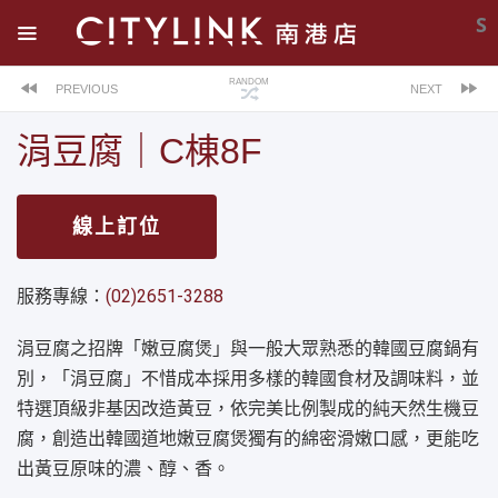
S
RANDOM
PREVIOUS
NEXT
涓豆腐｜C棟8F
線上訂位
服務專線：
(02)2651-3288
涓豆腐之招牌「嫩豆腐煲」與一般大眾熟悉的韓國豆腐鍋有
別，「涓豆腐」不惜成本採用多樣的韓國食材及調味料，並
特選頂級非基因改造黃豆，依完美比例製成的純天然生機豆
腐，創造出韓國道地嫩豆腐煲獨有的綿密滑嫩口感，更能吃
出黃豆原味的濃、醇、香。