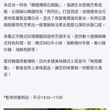
本店另一特色「韓國傳統石鍋飯」，強調生米原鍋烹煮成
飯，石頭鍋以韓國特有「角閃石」打造而成，並精選來自花
東地區優質品種白米，混合了高營養價值的紫米，利用石頭
鍋高壓特性烹煮出一般電鍋無法煮出香甜Ｑ彈的米飯口感。
承襲正宗韓式料理精髓與道地烹調手法，提供數十道精緻韓
式特色料理，如：韓式BBQ牛小排、海鮮辣炒年糕、春川辣
炒雞、海鮮煎餅等。
堅持韓國用餐傳統，店內多樣美味韓式小菜皆可「無限續
盤」，餐後並附上美味甜品，讓您的味蕾每一刻都是大滿
足！
*暫停供餐時段：平日14:30~17:00