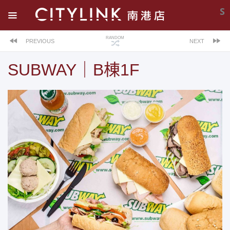
S
RANDOM
PREVIOUS
NEXT
SUBWAY｜B棟1F