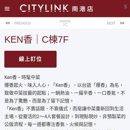
S
RANDOM
PREVIOUS
NEXT
KEN香｜C棟7F
線上訂位
Ken香・時髦中菜
爆香起火、味入人心，「Ken香」，以台語「爆香」為名，
致敬中菜技藝的起點；一鍋熱油、一撮辛香、一口香氣。不
是為了驚艷，而是為了留下記憶。
「Ken香」不賣話題、不靠儀式，而是讓中菜重新回到生活
主場。從靈活的2～4人套餐設計，到現點現炒、非預製菜的
公版流程，每一道都專注香氣、火候與記憶。