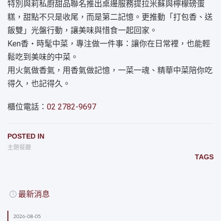
特別與莉私廚甜品聯名推出桌邊服務提拉米蘇與檸檬磅蛋
糕，甜點不只是收尾，而是第二記憶。更推動「打包香、送
飯雙」光盤行動，讓美味與惜食一起回家。
Ken香・時髦中菜，專注做一件事：讓你在日常裡，也能輕
鬆吃到美味的中菜。
用火氣做香氣，用香氣做記憶，一菜一魂、精華中菜陪你吃
得久，也記得久。
櫃位電話：
02 2782-9697
POSTED IN
主題餐廳
TAGS
最新消息
2026-08-05