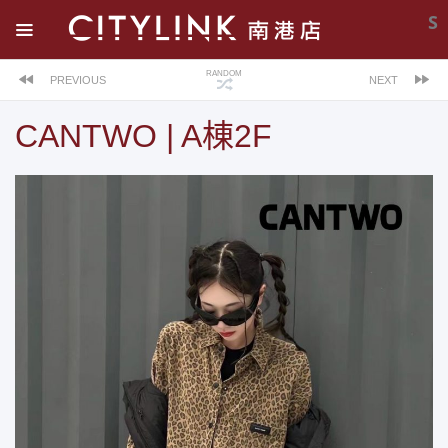
S
RANDOM
PREVIOUS
NEXT
CANTWO | A棟2F