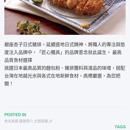
銀座杏子日式豬排，延續道地日式精神，將職人的專注與態
度注入品牌中，「匠心獨具」的品牌意念就此誕生。 最高
品質食材選擇
挑選日本最高品質的麵包粉、豬排醬料與湯品的味噌，搭配
台灣在地越光米與各式在地新鮮食材，高標嚴選，為您把
關！
POSTED IN
食尚美饌
,
樓層簡介
,
主題餐廳
,
2F
TAGS