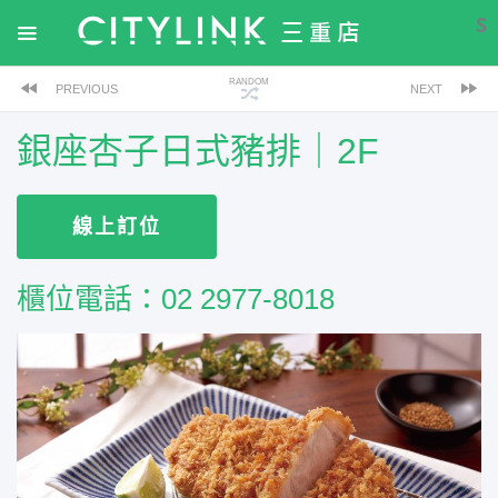
S
RANDOM
PREVIOUS
NEXT
銀座杏子日式豬排｜2F
線上訂位
櫃位電話：
02 2977-8018